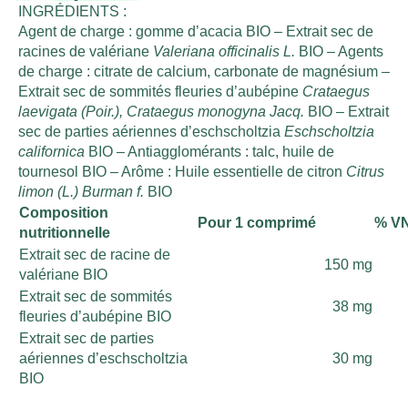
INGRÉDIENTS :
Agent de charge : gomme d’acacia BIO – Extrait sec de
racines de valériane
Valeriana officinalis L.
BIO – Agents
de charge : citrate de calcium, carbonate de magnésium –
Extrait sec de sommités fleuries d’aubépine
Crataegus
laevigata (Poir.), Crataegus monogyna Jacq.
BIO – Extrait
sec de parties aériennes d’eschscholtzia
Eschscholtzia
californica
BIO – Antiagglomérants : talc, huile de
tournesol BIO – Arôme : Huile essentielle de citron
Citrus
limon (L.) Burman f.
BIO
Composition
Pour 1 comprimé
% V
nutritionnelle
Extrait sec de racine de
150 mg
valériane BIO
Extrait sec de sommités
38 mg
fleuries d’aubépine BIO
Extrait sec de parties
aériennes d’eschscholtzia
30 mg
BIO