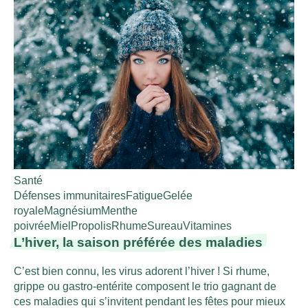
Santé
Défenses immunitaires
Fatigue
Gelée
royale
Magnésium
Menthe
poivrée
Miel
Propolis
Rhume
Sureau
Vitamines
L’hiver, la saison préférée des maladies
C’est bien connu, les virus adorent l’hiver ! Si rhume,
grippe ou gastro-entérite composent le trio gagnant de
ces maladies qui s’invitent pendant les fêtes pour mieux