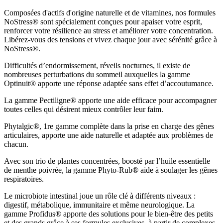
Composées d'actifs d'origine naturelle et de vitamines, nos formules
NoStress® sont spécialement conçues pour apaiser votre esprit,
renforcer votre résilience au stress et améliorer votre concentration.
Libérez-vous des tensions et vivez chaque jour avec sérénité grâce à
NoStress®.
Difficultés d’endormissement, réveils nocturnes, il existe de
nombreuses perturbations du sommeil auxquelles la gamme
Optinuit® apporte une réponse adaptée sans effet d’accoutumance.
La gamme Pectiligne® apporte une aide efficace pour accompagner
toutes celles qui désirent mieux contrôler leur faim.
Phytalgic®, 1re gamme complète dans la prise en charge des gênes
articulaires, apporte une aide naturelle et adaptée aux problèmes de
chacun.
Avec son trio de plantes concentrées, boosté par l’huile essentielle
de menthe poivrée, la gamme Phyto-Rub® aide à soulager les gênes
respiratoires.
Le microbiote intestinal joue un rôle clé à différents niveaux :
digestif, métabolique, immunitaire et même neurologique. La
gamme Profidus® apporte des solutions pour le bien-être des petits
et des grands grâce à ses formules exclusives, à partir de complexes