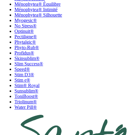
Ménophytea® Équilibre
Ménophytea® Intimité
Ménophytea® Silhouette
Myogesic®
No Stress®
Optinuit®
Pectiligne®
Phytalgic®
Phyto-Rub®
Profidus®
Skinsublim®
Slim Success®
Speed®
Stim D3®
Stim e®
Stim® Royal
Sunsublim®
ToniBoost®
Triolinum®
Water Pill®