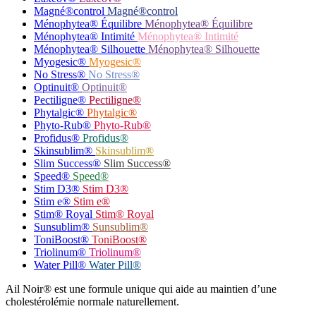
Magné®control
Magné®control
Ménophytea® Équilibre
Ménophytea® Équilibre
Ménophytea® Intimité
Ménophytea® Intimité
Ménophytea® Silhouette
Ménophytea® Silhouette
Myogesic®
Myogesic®
No Stress®
No Stress®
Optinuit®
Optinuit®
Pectiligne®
Pectiligne®
Phytalgic®
Phytalgic®
Phyto-Rub®
Phyto-Rub®
Profidus®
Profidus®
Skinsublim®
Skinsublim®
Slim Success®
Slim Success®
Speed®
Speed®
Stim D3®
Stim D3®
Stim e®
Stim e®
Stim® Royal
Stim® Royal
Sunsublim®
Sunsublim®
ToniBoost®
ToniBoost®
Triolinum®
Triolinum®
Water Pill®
Water Pill®
Ail Noir® est une formule unique qui aide au maintien d’une
cholestérolémie normale naturellement.