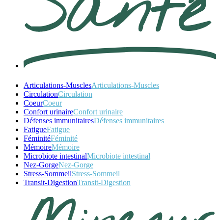
Articulations-Muscles
Articulations-Muscles
Circulation
Circulation
Coeur
Coeur
Confort urinaire
Confort urinaire
Défenses immunitaires
Défenses immunitaires
Fatigue
Fatigue
Féminité
Féminité
Mémoire
Mémoire
Microbiote intestinal
Microbiote intestinal
Nez-Gorge
Nez-Gorge
Stress-Sommeil
Stress-Sommeil
Transit-Digestion
Transit-Digestion