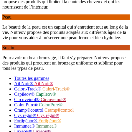
propose des produits qui limitent la chute des cheveux et qui les
nourrissent de l’intérieur.
Peau
La beauté de la peau est un capital qui s’entretient tout au long de la
vie. Nutreov propose des produits adaptés aux différents âges de la
vie pour vous aider à préserver une peau ferme et bien hydratée.
Solaire
Pour avoir un beau bronzage, il faut s’y préparer. Nutreov propose
des produits qui procurent un bronzage uniforme et sublimé pour
tous les types de peau.
Toutes les gammes
Ail Noir®
Ail Noir®
Calori-Track®
Calori-Track®
Capileov®
Capileov®
Circuveinol®
Circuveinol®
ColonPure®
ColonPure®
Cramp®control
Cramp®control
Cys-régul®
Cys-régul®
Fortigénor®
Fortigénor®
Immunea®
Immunea®
Laxeov®
Laxeov®