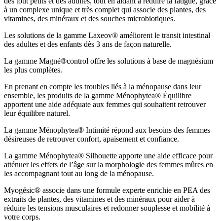
des tout petits et des adultes, tout en aidant à réduire la fatigue, grâce
à un complexe unique et très complet qui associe des plantes, des
vitamines, des minéraux et des souches microbiotiques.
Les solutions de la gamme Laxeov® améliorent le transit intestinal
des adultes et des enfants dès 3 ans de façon naturelle.
La gamme Magné®control offre les solutions à base de magnésium
les plus complètes.
En prenant en compte les troubles liés à la ménopause dans leur
ensemble, les produits de la gamme Ménophytea® Équilibre
apportent une aide adéquate aux femmes qui souhaitent retrouver
leur équilibre naturel.
La gamme Ménophytea® Intimité répond aux besoins des femmes
désireuses de retrouver confort, apaisement et confiance.
La gamme Ménophytea® Silhouette apporte une aide efficace pour
atténuer les effets de l’âge sur la morphologie des femmes mûres en
les accompagnant tout au long de la ménopause.
Myogésic® associe dans une formule experte enrichie en PEA des
extraits de plantes, des vitamines et des minéraux pour aider à
réduire les tensions musculaires et redonner souplesse et mobilité à
votre corps.