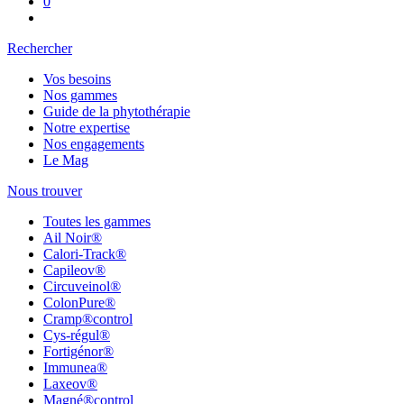
Rechercher
Vos besoins
Nos gammes
Guide de la phytothérapie
Notre expertise
Nos engagements
Le Mag
Nous trouver
Toutes les gammes
Ail Noir®
Calori-Track®
Capileov®
Circuveinol®
ColonPure®
Cramp®control
Cys-régul®
Fortigénor®
Immunea®
Laxeov®
Magné®control