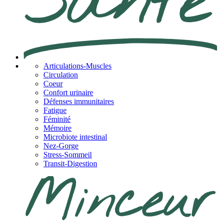
Articulations-Muscles
Circulation
Coeur
Confort urinaire
Défenses immunitaires
Fatigue
Féminité
Mémoire
Microbiote intestinal
Nez-Gorge
Stress-Sommeil
Transit-Digestion