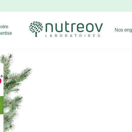
Livraison offerte dès 39€ d'achat !
Ignorer
otre
Nos en
ertise
 2025