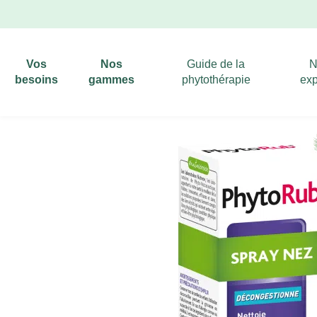
Vos
Nos
Guide de la
N
besoins
gammes
phytothérapie
exp
Nutreov
/
Santé
/
Nez-Gorge
/ PhytoRub®Spray Nez