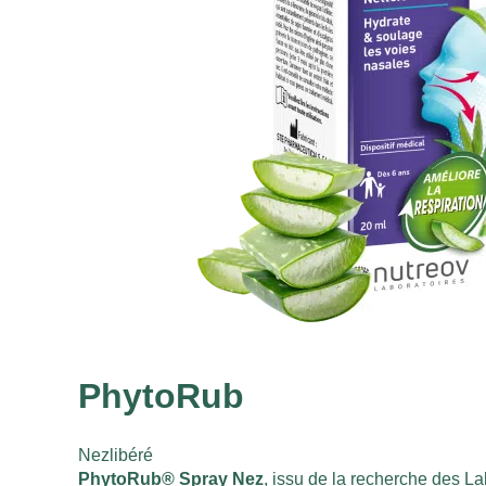
PhytoRub
Nezlibéré
PhytoRub® Spray Nez
, issu de la recherche des La