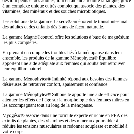
des tout petits et des adultes, tout en aidant à réduire la fatigue, grâce
à un complexe unique et très complet qui associe des plantes, des
vitamines, des minéraux et des souches microbiotiques.
Les solutions de la gamme Laxeov® améliorent le transit intestinal
des adultes et des enfants dès 3 ans de façon naturelle.
La gamme Magné®control offre les solutions à base de magnésium
les plus complètes.
En prenant en compte les troubles liés à la ménopause dans leur
ensemble, les produits de la gamme Ménophytea® Équilibre
apportent une aide adéquate aux femmes qui souhaitent retrouver
leur équilibre naturel.
La gamme Ménophytea® Intimité répond aux besoins des femmes
désireuses de retrouver confort, apaisement et confiance.
La gamme Ménophytea® Silhouette apporte une aide efficace pour
atténuer les effets de l’âge sur la morphologie des femmes mûres en
les accompagnant tout au long de la ménopause.
Myogésic® associe dans une formule experte enrichie en PEA des
extraits de plantes, des vitamines et des minéraux pour aider à
réduire les tensions musculaires et redonner souplesse et mobilité à
votre corps.