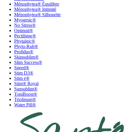
Ménophytea® Équilibre
Ménophytea® Intimité
Ménophytea® Silhouette
Myogesic®
No Stress®
Optinuit®
Pectiligne®
Phytalgic®
Phyto-Rub®
Profidus®
Skinsublim®
Slim Success®
Speed®
Stim D3®
Stim e®
Stim® Royal
Sunsublim®
ToniBoost®
Triolinum®
Water Pill®