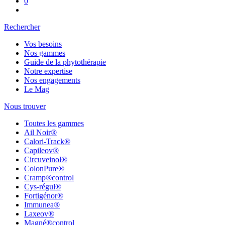
Rechercher
Vos besoins
Nos gammes
Guide de la phytothérapie
Notre expertise
Nos engagements
Le Mag
Nous trouver
Toutes les gammes
Ail Noir®
Calori-Track®
Capileov®
Circuveinol®
ColonPure®
Cramp®control
Cys-régul®
Fortigénor®
Immunea®
Laxeov®
Magné®control