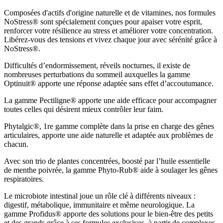
Composées d'actifs d'origine naturelle et de vitamines, nos formules
NoStress® sont spécialement conçues pour apaiser votre esprit,
renforcer votre résilience au stress et améliorer votre concentration.
Libérez-vous des tensions et vivez chaque jour avec sérénité grâce à
NoStress®.
Difficultés d’endormissement, réveils nocturnes, il existe de
nombreuses perturbations du sommeil auxquelles la gamme
Optinuit® apporte une réponse adaptée sans effet d’accoutumance.
La gamme Pectiligne® apporte une aide efficace pour accompagner
toutes celles qui désirent mieux contrôler leur faim.
Phytalgic®, 1re gamme complète dans la prise en charge des gênes
articulaires, apporte une aide naturelle et adaptée aux problèmes de
chacun.
Avec son trio de plantes concentrées, boosté par l’huile essentielle
de menthe poivrée, la gamme Phyto-Rub® aide à soulager les gênes
respiratoires.
Le microbiote intestinal joue un rôle clé à différents niveaux :
digestif, métabolique, immunitaire et même neurologique. La
gamme Profidus® apporte des solutions pour le bien-être des petits
et des grands grâce à ses formules exclusives, à partir de complexes