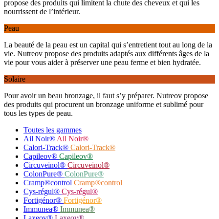
propose des produits qui limitent la chute des cheveux et qui les
nourrissent de l’intérieur.
Peau
La beauté de la peau est un capital qui s’entretient tout au long de la
vie. Nutreov propose des produits adaptés aux différents âges de la
vie pour vous aider à préserver une peau ferme et bien hydratée.
Solaire
Pour avoir un beau bronzage, il faut s’y préparer. Nutreov propose
des produits qui procurent un bronzage uniforme et sublimé pour
tous les types de peau.
Toutes les gammes
Ail Noir®
Ail Noir®
Calori-Track®
Calori-Track®
Capileov®
Capileov®
Circuveinol®
Circuveinol®
ColonPure®
ColonPure®
Cramp®control
Cramp®control
Cys-régul®
Cys-régul®
Fortigénor®
Fortigénor®
Immunea®
Immunea®
Laxeov®
Laxeov®