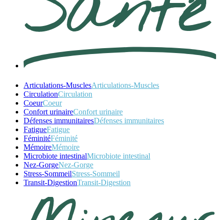
Articulations-Muscles
Articulations-Muscles
Circulation
Circulation
Coeur
Coeur
Confort urinaire
Confort urinaire
Défenses immunitaires
Défenses immunitaires
Fatigue
Fatigue
Féminité
Féminité
Mémoire
Mémoire
Microbiote intestinal
Microbiote intestinal
Nez-Gorge
Nez-Gorge
Stress-Sommeil
Stress-Sommeil
Transit-Digestion
Transit-Digestion