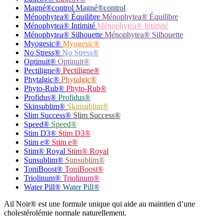
Magné®control
Magné®control
Ménophytea® Équilibre
Ménophytea® Équilibre
Ménophytea® Intimité
Ménophytea® Intimité
Ménophytea® Silhouette
Ménophytea® Silhouette
Myogesic®
Myogesic®
No Stress®
No Stress®
Optinuit®
Optinuit®
Pectiligne®
Pectiligne®
Phytalgic®
Phytalgic®
Phyto-Rub®
Phyto-Rub®
Profidus®
Profidus®
Skinsublim®
Skinsublim®
Slim Success®
Slim Success®
Speed®
Speed®
Stim D3®
Stim D3®
Stim e®
Stim e®
Stim® Royal
Stim® Royal
Sunsublim®
Sunsublim®
ToniBoost®
ToniBoost®
Triolinum®
Triolinum®
Water Pill®
Water Pill®
Ail Noir® est une formule unique qui aide au maintien d’une
cholestérolémie normale naturellement.