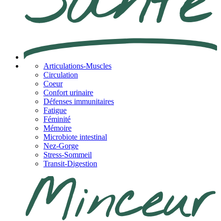
Articulations-Muscles
Circulation
Coeur
Confort urinaire
Défenses immunitaires
Fatigue
Féminité
Mémoire
Microbiote intestinal
Nez-Gorge
Stress-Sommeil
Transit-Digestion