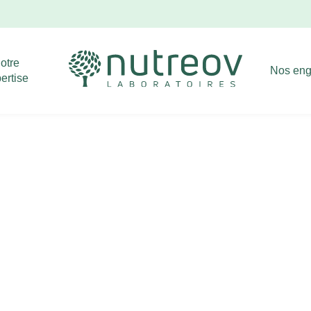
Livraison offerte dès 39€ d'achat !
Ignorer
otre
Nos en
ertise