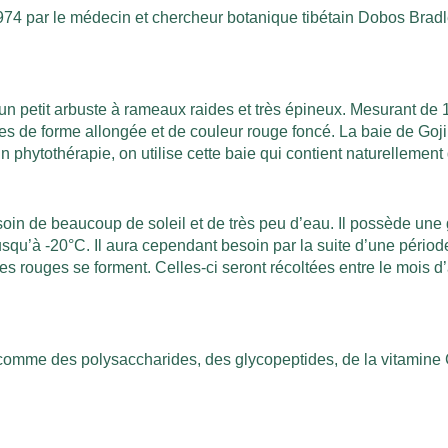
1974 par le médecin et chercheur botanique tibétain Dobos Bradley
un petit arbuste à rameaux raides et très épineux. Mesurant de 1
aies de forme allongée et de couleur rouge foncé. La baie de Go
En phytothérapie, on utilise cette baie qui contient naturellemen
soin de beaucoup de soleil et de très peu d’eau. Il possède une
usqu’à -20°C. Il aura cependant besoin par la suite d’une période
s rouges se forment. Celles-ci seront récoltées entre le mois d’
comme des polysaccharides, des glycopeptides, de la vitamine 