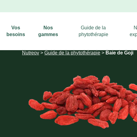
Vos
Nos
Guide de la
N
besoins
gammes
phytothérapie
exp
Nutreov
>
Guide de la phytothérapie
>
Baie de Goji