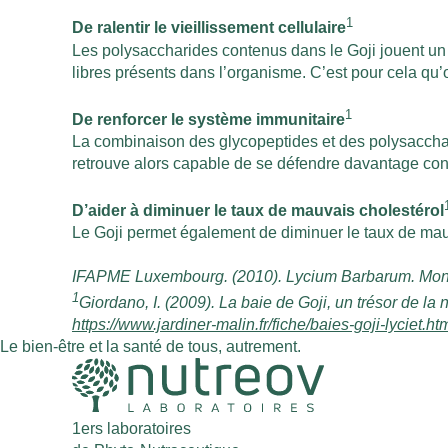
1
De ralentir le vieillissement cellulaire
Les polysaccharides contenus dans le Goji jouent un vé
libres présents dans l’organisme. C’est pour cela qu’on
1
De renforcer le système immunitaire
La combinaison des glycopeptides et des polysacchari
retrouve alors capable de se défendre davantage con
D’aider à diminuer le taux de mauvais cholestérol
Le Goji permet également de diminuer le taux de mauv
IFAPME Luxembourg. (2010). Lycium Barbarum. Monog
1
Giordano, I. (2009). La baie de Goji, un trésor de la
https://www.jardiner-malin.fr/fiche/baies-goji-lyciet.ht
Le bien-être et la santé de tous, autrement.
1ers laboratoires