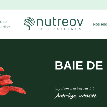
Livraison offerte dès 39€ d'achat !
Ignorer
otre
Nos en
ertise
BAIE DE
(Lycium barbarum L.)
Anti-âge, vitalité