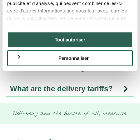
publicité et d'analyse, qui peuvent combiner celles-ci
avec d'autres informations que vous leur avez fournies
Can I specify delivery times?
ou qu'ils ont collectées lors de votre utilisation de leurs
services.
How long does it take to
Tout autoriser
prepare your order?
Personnaliser
What are the delivery times?
What are the delivery tariffs?
Well-being and the health of all, otherwise.