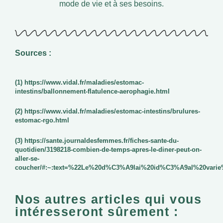
mode de vie et à ses besoins.
Sources :
(1) https://www.vidal.fr/maladies/estomac-
intestins/ballonnement-flatulence-aerophagie.html
(2) https://www.vidal.fr/maladies/estomac-intestins/brulures-
estomac-rgo.html
(3) https://sante.journaldesfemmes.fr/fiches-sante-du-
quotidien/3198218-combien-de-temps-apres-le-diner-peut-on-
aller-se-
coucher/#:~:text=%22Le%20d%C3%A9lai%20id%C3%A9al%20vari
Nos autres articles qui vous
intéresseront sûrement :