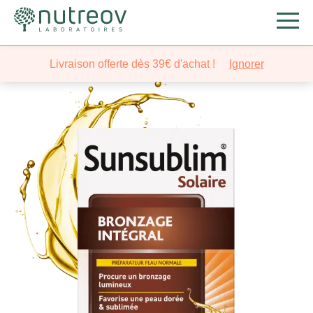
Nutreov
/
Beauté
/
Solaire
/ Sunsublim® Solaire
Livraison offerte dès 39€ d'achat !
Ignorer
Bronzage Intégral