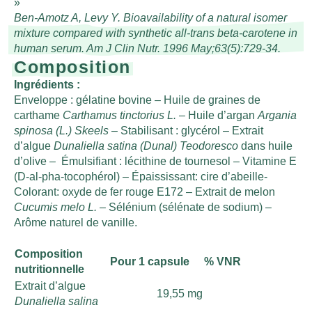
Ben-Amotz A, Levy Y. Bioavailability of a natural isomer
mixture compared with synthetic all-trans beta-carotene in
human serum. Am J Clin Nutr. 1996 May;63(5):729-34.
Composition
Ingrédients :
Enveloppe : gélatine bovine – Huile de graines de
carthame
Carthamus tinctorius L.
– Huile d’argan
Argania
spinosa (
L.) Skeels
– Stabilisant : glycérol – Extrait
d’algue
Dunaliella satina (Dunal) Teodoresco
dans huile
d’olive
–
Émulsifiant : lécithine de tournesol – Vitamine E
(D-al-pha-tocophérol) – Épaississant: cire d’abeille-
Colorant: oxyde de fer rouge E172 – Extrait de melon
Cucumis melo
L.
– Sélénium (sélénate de sodium) –
Arôme naturel de vanille.
Composition
Pour 1 capsule
% VNR
nutritionnelle
Extrait d’algue
19,55 mg
Dunaliella salina