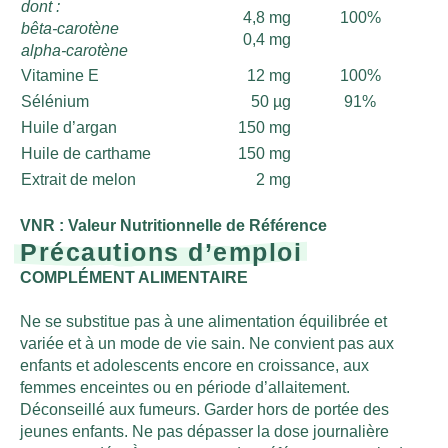
dont :
4,8 mg
100%
bêta-carotène
0,4 mg
alpha-carotène
Vitamine E
12 mg
100%
Sélénium
50 µg
91%
Huile d’argan
150 mg
Huile de carthame
150 mg
Extrait de melon
2 mg
VNR : Valeur Nutritionnelle de Référence
Précautions d’emploi
COMPLÉMENT ALIMENTAIRE
Ne se substitue pas à une alimentation équilibrée et
variée et à un mode de vie sain. Ne convient pas aux
enfants et adolescents encore en croissance, aux
femmes enceintes ou en période d’allaitement.
Déconseillé aux fumeurs. Garder hors de portée des
jeunes enfants. Ne pas dépasser la dose journalière