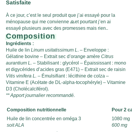
Satisfaite
À ce jour, c’est le seul produit que j’ai essayé pour la
ménopause qui me convienne 🙏et pourtant j’en ai
essayé plusieurs avec des promesses mais rien..
Composition
Ingrédients :
Huile de lin
Linum usitatissimum L
. – Enveloppe :
Gélatine bovine – Extrait sec d’orange amère
Citrus
aurantium L.
– Stabilisant : glycérol – Épaississant : mono
et digycérides d’acides gras (E471) – Extrait sec de raisin
Vitis vinifera L.
– Émulsifiant : lécithine de colza –
Vitamine E (Acétate de DL-alpha-tocophéryle) – Vitamine
D3 (Cholécalciférol).
** Apport journalier recommandé.
Composition nutritionnelle
Pour 2 c
Huile de lin concentrée en oméga 3
1080 mg
soit ALA
600 mg