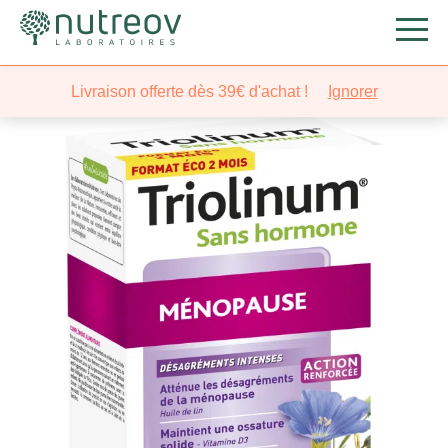
Nutreov
/
Santé
/
Féminité
/ Triolinum® Sans Hormone
Livraison offerte dès 39€ d'achat !
Ignorer
intensive