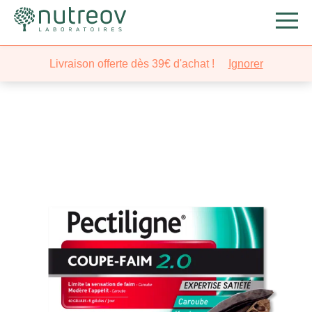
Nutreov
/
Minceur
/
Gestion du poids
/ Pectiligne® Coupe
Livraison offerte dès 39€ d'achat !
Ignorer
Faim