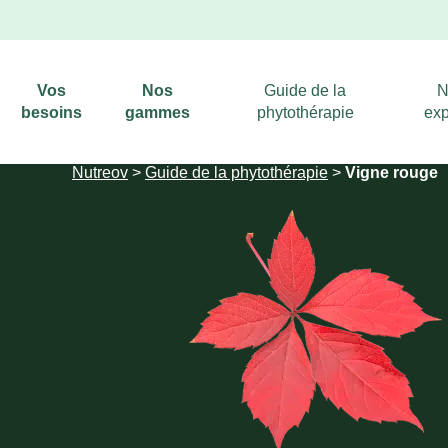
Vos
Nos
Guide de la
N
besoins
gammes
phytothérapie
exp
Nutreov
>
Guide de la phytothérapie
>
Vigne rouge