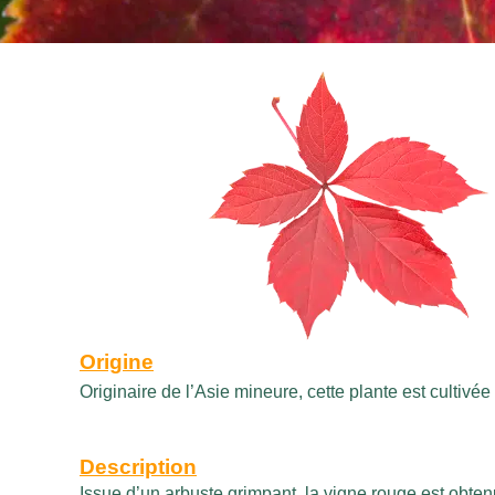
Origine
Originaire de l’Asie mineure, cette plante est cultivé
Description
Issue d’un arbuste grimpant, la vigne rouge est obten