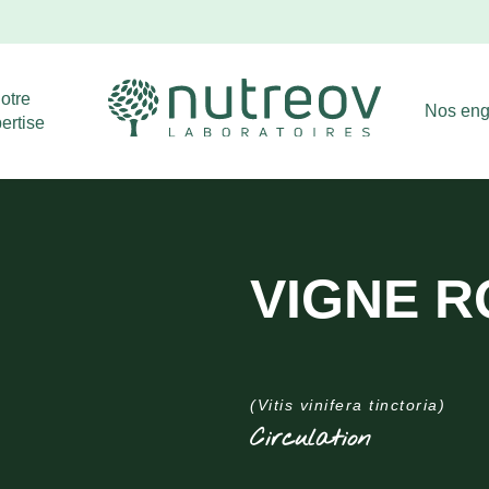
Livraison offerte dès 39€ d'achat !
Ignorer
otre
Nos en
ertise
VIGNE 
(Vitis vinifera tinctoria)
Circulation